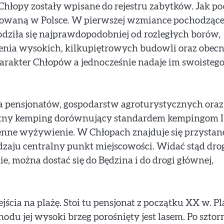
hłopy zostały wpisane do rejestru zabytków. Jak po
chowaną w Polsce. W pierwszej wzmiance pochodzące
iła się najprawdopodobniej od rozległych borów,
enia wysokich, kilkupiętrowych budowli oraz obec
arakter Chłopów a jednocześnie nadaje im swoisteg
lka pensjonatów, gospodarstw agroturystycznych oraz
tny kemping dorównujący standardem kempingom I
zienne wyżywienie. W Chłopach znajduje się przystan
aju centralny punkt miejscowości. Widać stąd dro
, można dostać się do Będzina i do drogi głównej,
jścia na plażę. Stoi tu pensjonat z początku XX w. Pl
hodu jej wysoki brzeg porośnięty jest lasem. Po sztor