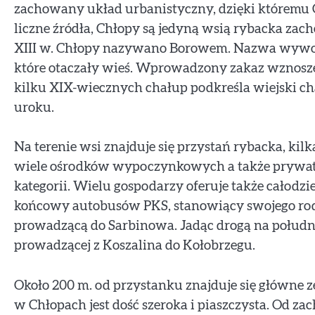
zachowany układ urbanistyczny, dzięki któremu C
liczne źródła, Chłopy są jedyną wsią rybacka za
XIII w. Chłopy nazywano Borowem. Nazwa wywodz
które otaczały wieś. Wprowadzony zakaz wznosz
kilku XIX-wiecznych chałup podkreśla wiejski ch
uroku.
Na terenie wsi znajduje się przystań rybacka, ki
wiele ośrodków wypoczynkowych a także prywa
kategorii. Wielu gospodarzy oferuje także całod
końcowy autobusów PKS, stanowiący swojego rodz
prowadzącą do Sarbinowa. Jadąc drogą na południe
prowadzącej z Koszalina do Kołobrzegu.
Około 200 m. od przystanku znajduje się główne ze
w Chłopach jest dość szeroka i piaszczysta. Od zac