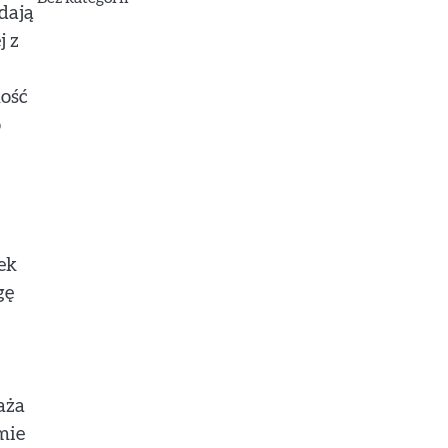
dają
j z
ność
o
ek
gę
aża
mie