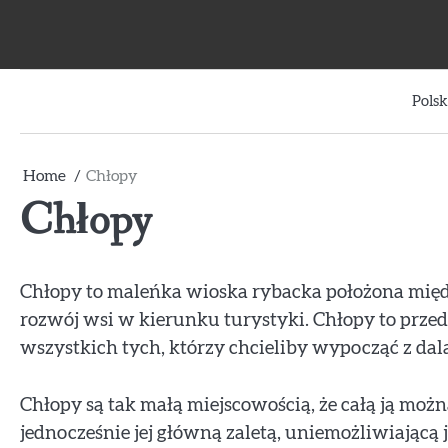
Skip
to
content
Polsk
Home
Chłopy
Chłopy
Chłopy to maleńka wioska rybacka położona mię
rozwój wsi w kierunku turystyki. Chłopy to prze
wszystkich tych, którzy chcieliby wypocząć z dala
Chłopy są tak małą miejscowością, że całą ją można
jednocześnie jej główną zaletą, uniemożliwiającą