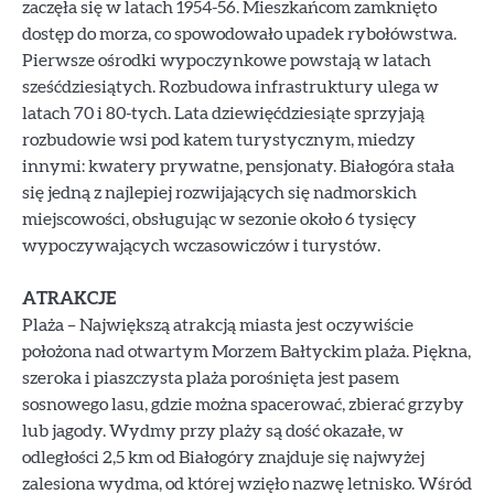
zaczęła się w latach 1954-56. Mieszkańcom zamknięto
dostęp do morza, co spowodowało upadek rybołówstwa.
Pierwsze ośrodki wypoczynkowe powstają w latach
sześćdziesiątych. Rozbudowa infrastruktury ulega w
latach 70 i 80-tych. Lata dziewięćdziesiąte sprzyjają
rozbudowie wsi pod katem turystycznym, miedzy
innymi: kwatery prywatne, pensjonaty. Białogóra stała
się jedną z najlepiej rozwijających się nadmorskich
miejscowości, obsługując w sezonie około 6 tysięcy
wypoczywających wczasowiczów i turystów.
ATRAKCJE
Plaża – Największą atrakcją miasta jest oczywiście
położona nad otwartym Morzem Bałtyckim plaża. Piękna,
szeroka i piaszczysta plaża porośnięta jest pasem
sosnowego lasu, gdzie można spacerować, zbierać grzyby
lub jagody. Wydmy przy plaży są dość okazałe, w
odległości 2,5 km od Białogóry znajduje się najwyżej
zalesiona wydma, od której wzięło nazwę letnisko. Wśród