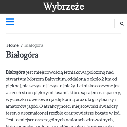
Skip
Wybrzeże
to
content
Home
Białogóra
Białogóra
Białogóra
jest miejscowością letniskową położoną nad
otwartym Morzem Bałtyckim, oddaloną o około 2 km od
pięknej, piaszczystej i czystej plaży. Letnisko otoczone jest
z trzech stron pięknymi lasami, które są rajem na spacery,
wycieczki rowerowe i jazdę konną oraz dla grzybiarzy i
amatorów jagód. O atrakcyjności miejscowości świadczy
teren o urozmaiconej rzeźbie oraz powietrze bogate w jod.
Jest to miejsce o szczególnych walorach zdrowotnych,
które przyciąga wielu turystów w okresie całego roku.