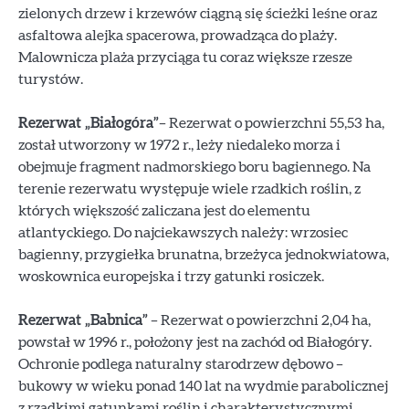
zielonych drzew i krzewów ciągną się ścieżki leśne oraz
asfaltowa alejka spacerowa, prowadząca do plaży.
Malownicza plaża przyciąga tu coraz większe rzesze
turystów.
Rezerwat „Białogóra”
– Rezerwat o powierzchni 55,53 ha,
został utworzony w 1972 r., leży niedaleko morza i
obejmuje fragment nadmorskiego boru bagiennego. Na
terenie rezerwatu występuje wiele rzadkich roślin, z
których większość zaliczana jest do elementu
atlantyckiego. Do najciekawszych należy: wrzosiec
bagienny, przygiełka brunatna, brzeżyca jednokwiatowa,
woskownica europejska i trzy gatunki rosiczek.
Rezerwat „Babnica”
– Rezerwat o powierzchni 2,04 ha,
powstał w 1996 r., położony jest na zachód od Białogóry.
Ochronie podlega naturalny starodrzew dębowo –
bukowy w wieku ponad 140 lat na wydmie parabolicznej
z rzadkimi gatunkami roślin i charakterystycznymi